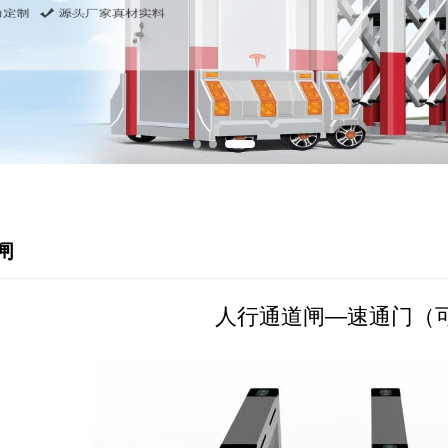
闸
人行通道闸—速通门（