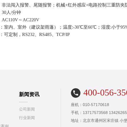
夹：非法闯入报警、尾随报警；机械+红外感应+电路控制三重防夹
：30人/分钟
AC110V～AC220V
境：室内、室外（建议架雨蓬）；温度:-30℃至60℃；湿度:小于95
：可定制，RS232、RS485、TCP/IP
400-056-35
新闻资讯
座机：010-57170618
公司新闻
手机：13717573568 13426265
行业新闻
地址：北京市通州区宋庄镇 小堡
统案例