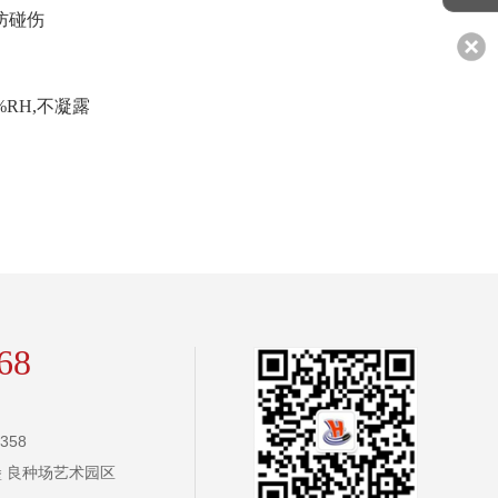
防碰伤
%RH,不凝露
68
358
 良种场艺术园区